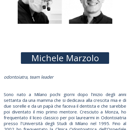
Il gruppo di lavoro
Michele Marzolo
odontoiatra, team leader
Sono nato a Milano pochi giorni dopo l’inizio degli anni
settanta da una mamma che si dedicava alla crescita mia e di
due sorelle e da un papà che faceva il dentista e che sarebbe
poi diventato il mio primo mentore. Cresciuto a Monza, ho
frequentato il liceo classico per poi laurearmi in Odontoiatria
presso l’Università degli Studi di Milano nel 1995. Fino al
2002 ho frequentato la Clinica Odontoiatrica dell’Ospedale